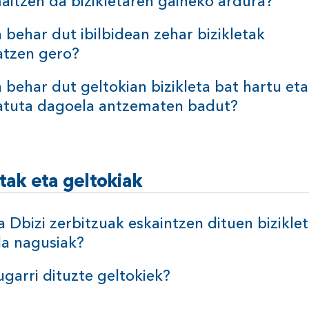
aitzen da bizikletaren gaineko
ardura?
 behar dut ibilbidean zehar bizikletak
atzen
gero?
n behar dut geltokian bizikleta bat hartu eta
atuta dagoela antzematen
badut?
etak eta
geltokiak
a Dbizi zerbitzuak eskaintzen dituen bizikle
la
nagusiak?
ugarri dituzte
geltokiek?