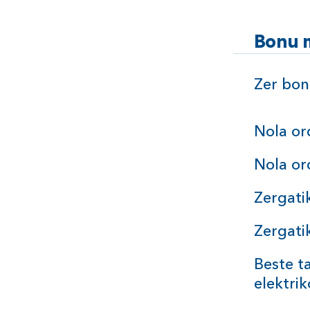
Bonu 
Zer bon
Nola or
Nola or
Zergati
Zergati
Beste ta
elektri