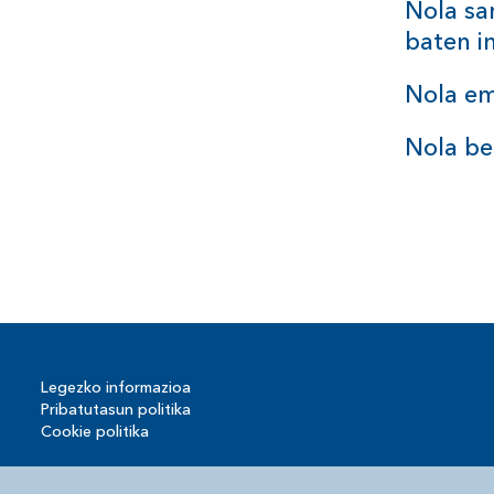
Nola sa
baten
i
Nola em
Nola be
Legezko informazioa
Pribatutasun politika
Cookie politika
© Dbizi 2026