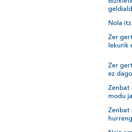
Biziklet
geldial
Nola it
Zer ger
lekurik
Zer ger
ez
dago
Zenbat 
modu
j
Zenbat 
hurren