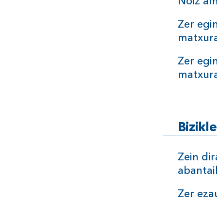
Noiz am
Zer egin
matxur
Zer egi
matxur
Bizikl
Zein dir
abantai
Zer eza