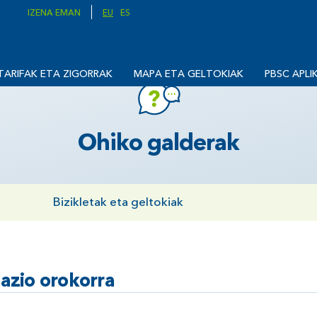
IZENA EMAN
EU
ES
TARIFAK ETA ZIGORRAK
MAPA ETA GELTOKIAK
PBSC APLI
Ohiko galderak
Bizikletak eta geltokiak
mazio
orokorra