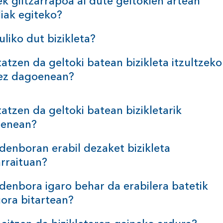
ek giltzarrapoa al dute geltokien artean
diak
egiteko?
zuliko dut
bizikleta?
tatzen da geltoki batean bizikleta itzultzeko
 ez
dagoenean?
tatzen da geltoki batean bizikletarik
enean?
denboran erabil dezaket bizikleta
arraituan?
denbora igaro behar da erabilera batetik
gora
bitartean?