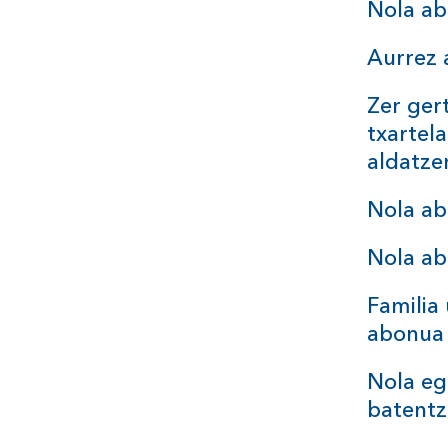
Nola a
Aurrez 
Zer ger
txartel
aldatz
Nola ab
Nola ab
Familia
abonua 
Nola eg
batent