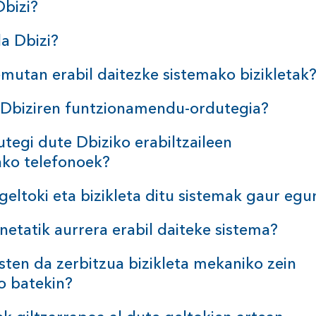
Dbizi?
da
Dbizi?
emutan erabil daitezke sistemako
bizikletak
 Dbiziren
funtzionamendu-ordutegia?
utegi dute Dbiziko erabiltzaileen
ako
telefonoek?
geltoki eta bizikleta ditu sistemak gaur
egu
inetatik aurrera erabil daiteke
sistema?
sten da zerbitzua bizikleta mekaniko zein
ko
batekin?