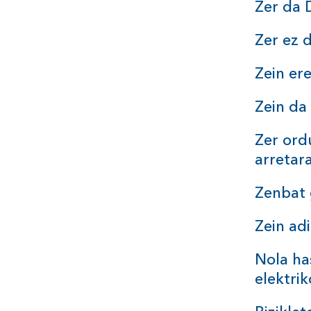
Zer da
Zer ez 
Zein er
Zein da
Zer ord
arretar
Zenbat 
Zein ad
Nola ha
elektri