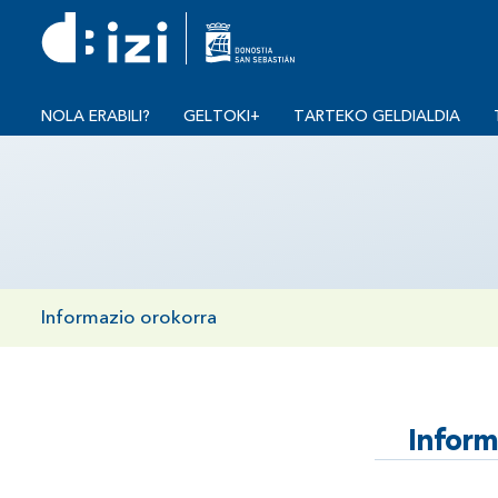
NOLA ERABILI?
GELTOKI+
TARTEKO GELDIALDIA
Informazio orokorra
Infor