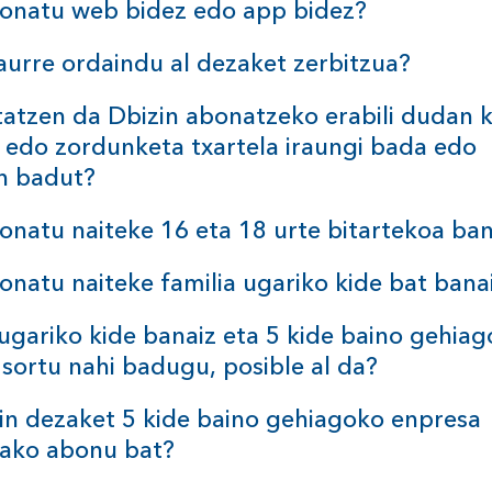
bonatu web bidez edo app
bidez?
aurre ordaindu al dezaket
zerbitzua?
tatzen da Dbizin abonatzeko erabili dudan k
a edo zordunketa txartela iraungi bada edo
en
badut?
onatu naiteke 16 eta 18 urte bitartekoa
ban
onatu naiteke familia ugariko kide bat
bana
 ugariko kide banaiz eta 5 kide baino gehia
sortu nahi badugu, posible al
da?
in dezaket 5 kide baino gehiagoko enpresa
zako abonu
bat?