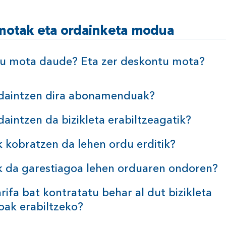
motak eta ordainketa
modua
u mota daude? Eta zer deskontu
mota?
daintzen dira
abonamenduak?
daintzen da bizikleta
erabiltzeagatik?
k kobratzen da lehen ordu
erditik?
k da garestiagoa lehen orduaren
ondoren?
rifa bat kontratatu behar al dut bizikleta
koak
erabiltzeko?