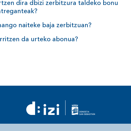
rtzen dira dbizi zerbitzura taldeko bonu
ntreganteak?
ango naiteke baja
zerbitzuan?
rritzen da urteko
abonua?