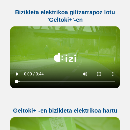
Bizikleta elektrikoa giltzarrapoz lotu
'Geltoki+'-en
Geltoki+ -en bizikleta elektrikoa hartu