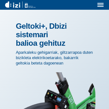
Geltoki+, Dbizi
sistemari
balioa
gehituz
Aparkaleku gehigarriak, giltzarrapoa duten
bizikleta elektrikoetarako, bakarrik
geltokia beteta
dagoenean