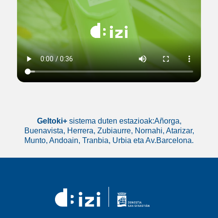
Geltoki+
sistema duten estazioak:Añorga,
Buenavista, Herrera, Zubiaurre, Nornahi, Atarizar,
Munto, Andoain, Tranbia, Urbia eta Av.Barcelona.