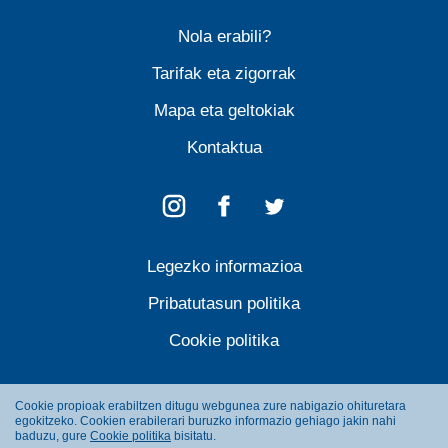
Nola erabili?
Tarifak eta zigorrak
Mapa eta geltokiak
Kontaktua
Legezko informazioa
Pribatutasun politika
Cookie politika
Cookie propioak erabiltzen ditugu webgunea zure nabigazio ohituretara
egokitzeko. Cookien erabilerari buruzko informazio gehiago jakin nahi
baduzu, gure
Cookie politika
bisitatu.
© Dbizi 2026