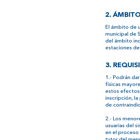
2. ÁMBITO
El ámbito de u
municipal de 
del ámbito ind
estaciones de
3. REQUIS
1.- Podrán da
físicas mayore
estos efectos,
inscripción, l
de contraindi
2.- Los menor
usuarias del s
en el proceso
tutor del men