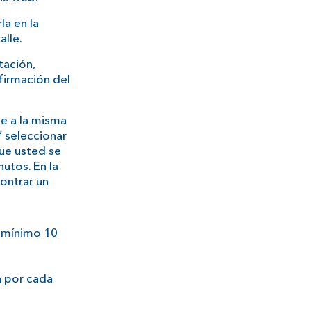
la en la
alle.
tación,
nfirmación del
se a la misma
 seleccionar
que usted se
utos. En la
ontrar un
 mínimo 10
a por cada