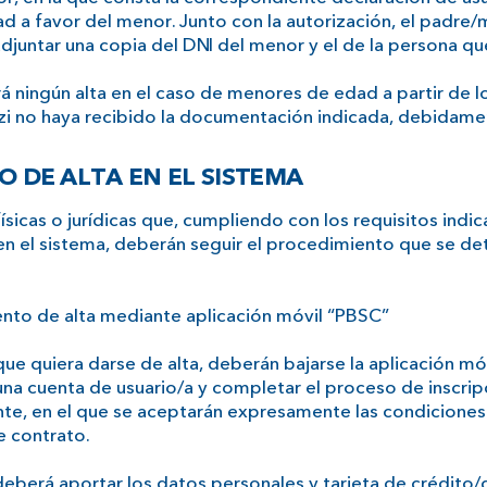
d a favor del menor. Junto con la autorización, el padre/
djuntar una copia del DNI del menor y el de la persona que
á ningún alta en el caso de menores de edad a partir de l
zi no haya recibido la documentación indicada, debidame
O DE ALTA EN EL SISTEMA
ísicas o jurídicas que, cumpliendo con los requisitos indi
en el sistema, deberán seguir el procedimiento que se det
ento de alta mediante aplicación móvil “PBSC”
ue quiera darse de alta, deberán bajarse la aplicación mó
una cuenta de usuario/a y completar el proceso de inscrip
te, en el que se aceptarán expresamente las condicione
e contrato.
 deberá aportar los datos personales y tarjeta de crédito