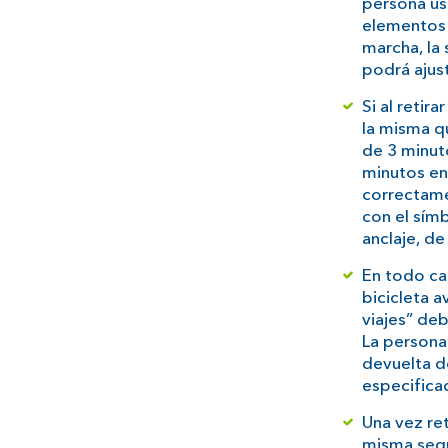
persona us
elementos y
marcha, la 
podrá ajust
Si al retir
la misma q
de 3 minuto
minutos en
correctame
con el símb
anclaje, d
En todo cas
bicicleta a
viajes” deb
La persona 
devuelta d
especifica
Una vez ret
misma segú