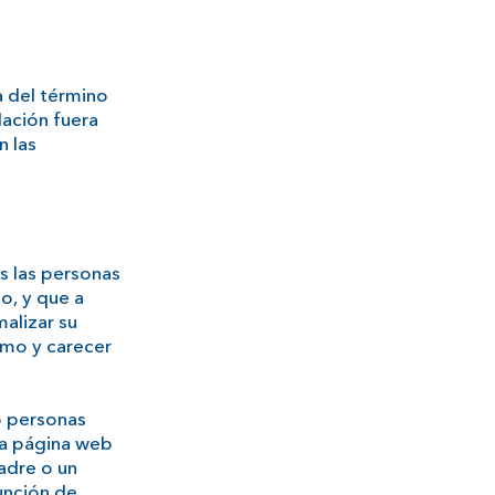
a del término
ación fuera
n las
s las personas
o, y que a
malizar su
ismo y carecer
o personas
la página web
adre o un
unción de