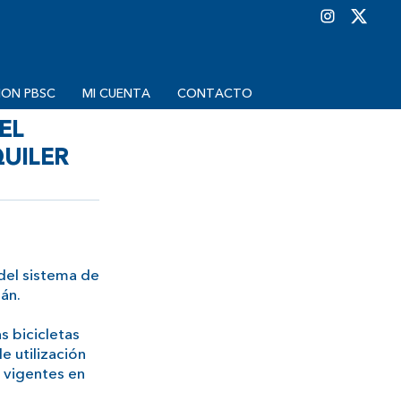
ION PBSC
MI CUENTA
CONTACTO
EL
QUILER
 del sistema de
án.
s bicicletas
e utilización
 vigentes en