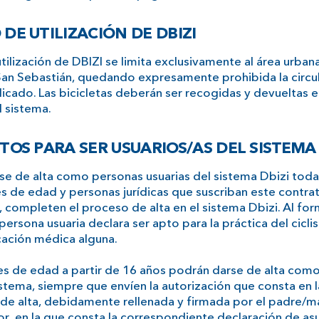
 DE UTILIZACIÓN DE DBIZI
tilización de DBIZI se limita exclusivamente al área urban
San Sebastián, quedando expresamente prohibida la circul
icado. Las bicicletas deberán ser recogidas y devueltas e
l sistema.
ITOS PARA SER USUARIOS/AS DEL SISTEMA
rse de alta como personas usuarias del sistema Dbizi toda
s de edad y personas jurídicas que suscriban este contrat
 completen el proceso de alta en el sistema Dbizi. Al for
a persona usuaria declara ser apto para la práctica del cicl
cación médica alguna.
es de edad a partir de 16 años podrán darse de alta com
istema, siempre que envíen la autorización que consta en 
 de alta, debidamente rellenada y firmada por el padre/m
or, en la que consta la correspondiente declaración de as