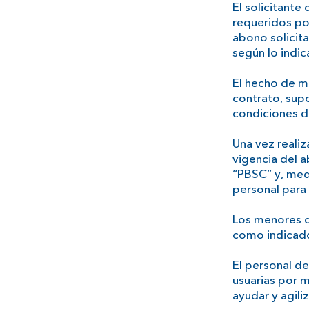
El solicitante
requeridos po
abono solicit
según lo indic
El hecho de m
contrato, supo
condiciones d
Una vez realiz
vigencia del 
“PBSC” y, medi
personal para 
Los menores d
como indicado
El personal de
usuarias por 
ayudar y agili