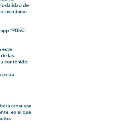
 modalidad de
 inscribirse
la app “PBSC”
a este
 de las
su contenido.
lazo de
berá crear una
nte, en el que
ento.