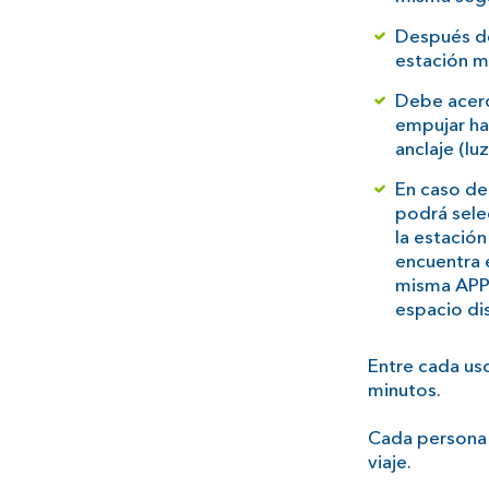
Después de 
estación má
Debe acerca
empujar has
anclaje (lu
En caso de
podrá sele
la estación
encuentra 
misma APP 
espacio dis
Entre cada us
minutos.
Cada persona 
viaje.