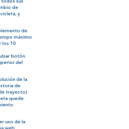
 todos sus
cambio de
cicleta, y
n elemento de
 tiempo máximo
 los 10
ulsar botón
uperior del
olución de la
istoria de
de trayecto).
cleta quede
miento
er uso de la
na web.