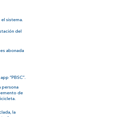
 el sistema.
estación del
e es abonada
a app “PBSC”.
la persona
 elemento de
icicleta.
lada, la