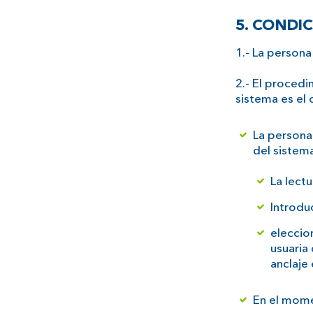
5. CONDIC
1.- La persona
2.- El procedim
sistema es el 
La persona
del sistem
La lectu
Introdu
eleccio
usuaria
anclaje 
En el momen