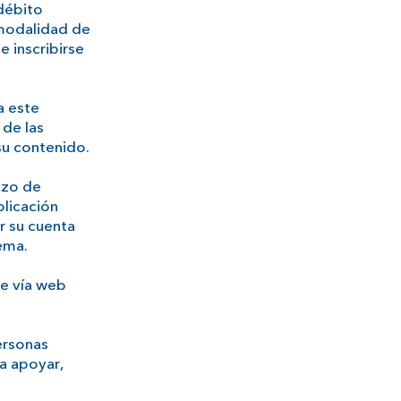
/débito
 modalidad de
 inscribirse
a este
 de las
su contenido.
azo de
plicación
r su cuenta
ema.
te vía web
personas
a apoyar,