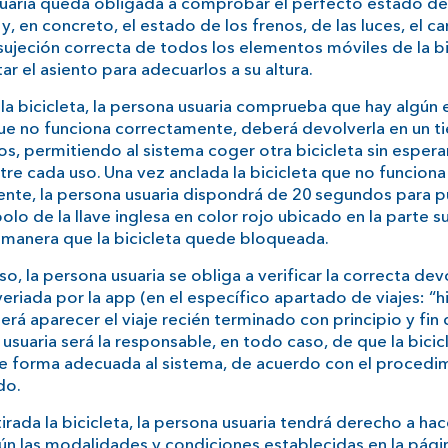
uaria queda obligada a comprobar el perfecto estado de
, en concreto, el estado de los frenos, de las luces, el 
sujeción correcta de todos los elementos móviles de la bi
ar el asiento para adecuarlos a su altura.
ar la bicicleta, la persona usuaria comprueba que hay algú
ue no funciona correctamente, deberá devolverla en un
s, permitiendo al sistema coger otra bicicleta sin esperar
tre cada uso. Una vez anclada la bicicleta que no funciona
nte, la persona usuaria dispondrá de 20 segundos para p
olo de la llave inglesa en color rojo ubicado en la parte s
e manera que la bicicleta quede bloqueada.
o, la persona usuaria se obliga a verificar la correcta dev
veriada por la app (en el específico apartado de viajes: “h
erá aparecer el viaje recién terminado con principio y fin 
usuaria será la responsable, en todo caso, de que la bici
e forma adecuada al sistema, de acuerdo con el procedi
do.
irada la bicicleta, la persona usuaria tendrá derecho a hac
n las modalidades y condiciones establecidas en la pági