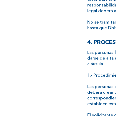
responsabilida
legal deberá a
No se tramitar
hasta que Dbi
4. PROCES
Las personas f
darse de alta 
cláusula.
1.- Procedimi
Las personas q
deberá crear 
correspondien
establece est
El solicitante