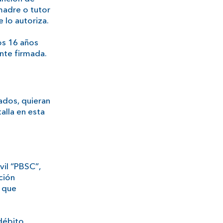
madre o tutor
 lo autoriza.
os 16 años
nte firmada.
cados, quieran
alla en esta
vil “PBSC”,
ción
s que
/débito