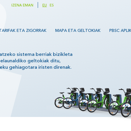
IZENA EMAN
EU
ES
TARIFAK ETA ZIGORRAK
MAPA ETA GELTOKIAK
PBSC APLI
atzeko sistema berriak bizikleta
elaunaldiko geltokiak ditu,
eku gehiagotara iristen
direnak.