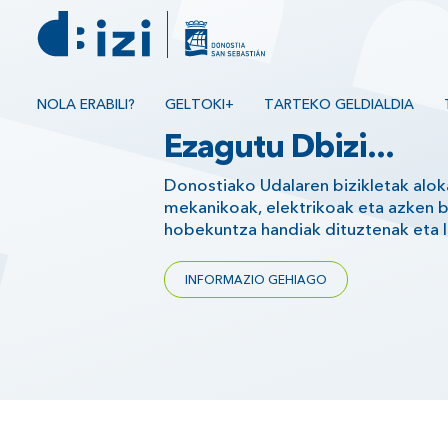
NOLA ERABILI?
GELTOKI+
TARTEKO GELDIALDIA
Ezagutu
Dbizi...
Donostiako Udalaren bizikletak alok
mekanikoak, elektrikoak eta azken b
hobekuntza handiak dituztenak eta l
INFORMAZIO GEHIAGO