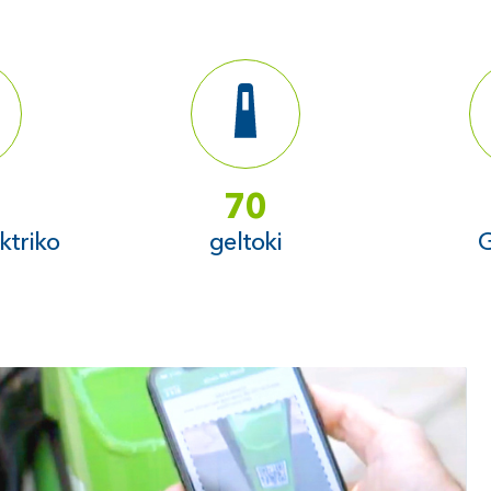
70
ektriko
geltoki
G