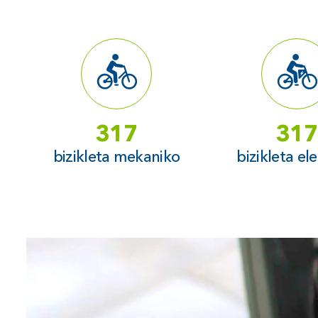
317
317
bizikleta mekaniko
bizikleta el