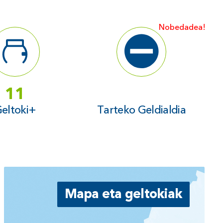
Nobedadea!
11
-
eltoki+
Tarteko Geldialdia
Mapa eta geltokiak